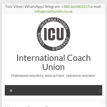
Перейти
Тел/ Viber/ WhatsApp/ Telegram:
+380 662603315
e-mail:
к
info@coachunion.co.ua
содержимому
International Coach
Union
Навчання коучінгу, консалтинг, тренінги, коучинг
Меню