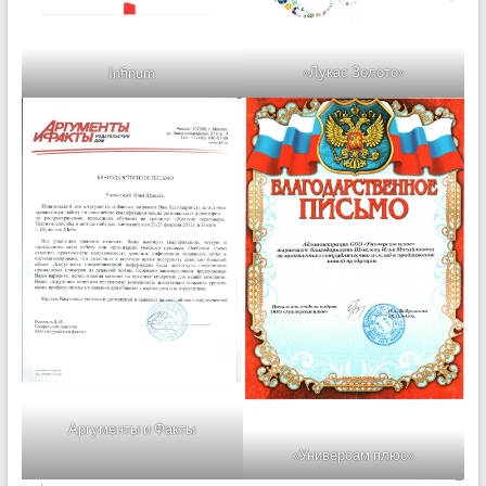
«Лукас Золото»
Infinum
Аргументы и Факты
«Универсам плюс»