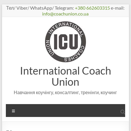
Перейти
Тел/ Viber/ WhatsApp/ Telegram:
+380 662603315
e-mail:
к
info@coachunion.co.ua
содержимому
International Coach
Union
Навчання коучінгу, консалтинг, тренінги, коучинг
Меню