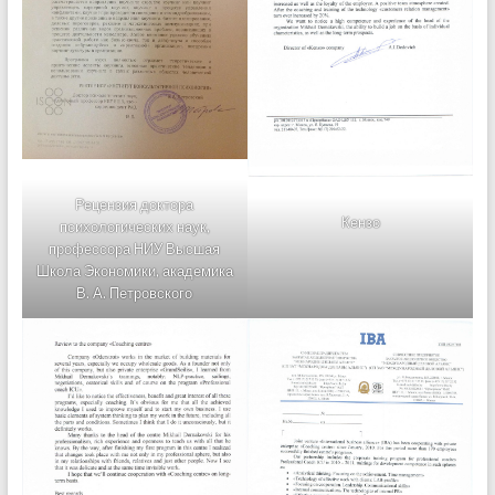
Рецензия доктора
Кензо
психологических наук,
профессора НИУ Высшая
Школа Экономики, академика
В. А. Петровского