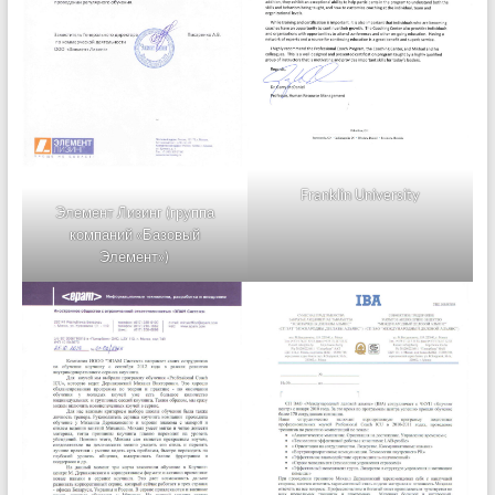
Franklin University
Элемент Лизинг (группа
компаний «Базовый
Элемент»)