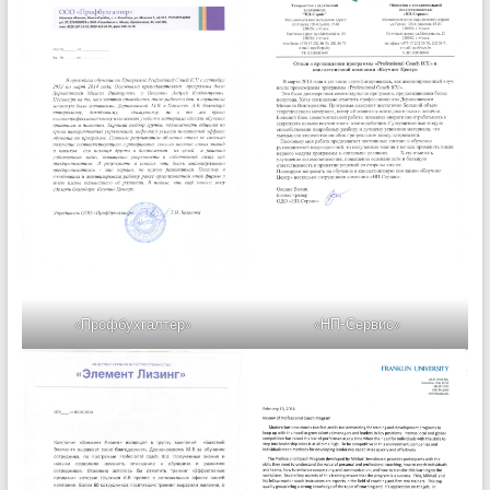
«Профбухгалтер»
«НП-Сервис»