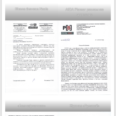
Школа бизнеса Nexia
AIDA Pioneer рекламное
агентство
«Белнефтестрах»
Журнал «Рулевой»