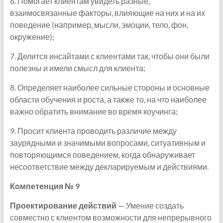
6. Помогает клиентам увидеть разные,
взаимосвязанные факторы, влияющие на них и на их
поведение (например, мысли, эмоции, тело, фон,
окружение);
7. Делится инсайтами с клиентами так, чтобы они были
полезны и имели смысл для клиента;
8. Определяет наиболее сильные стороны и основные
области обучения и роста, а также то, на что наиболее
важно обратить внимание во время коучинга;
9. Просит клиента проводить различие между
заурядными и значимыми вопросами, ситуативным и
повторяющимся поведением, когда обнаруживает
несоответствие между декларируемым и действиями.
Компетенция № 9
Проектирование действий
— Умение создать
совместно с клиентом возможности для непрерывного