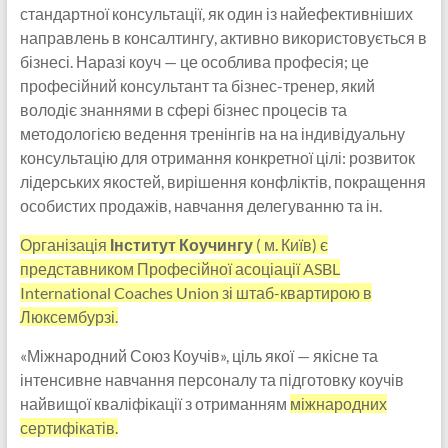
стандартної консультації, як один із найефективніших
направлень в консалтингу, активно використовується в
бізнесі. Наразі коуч — це особлива професія; це
професійний консультант та бізнес-тренер, який
володіє знаннями в сфері бізнес процесів та
методологією ведення тренінгів на на індивідуальну
консультацію для отримання конкретної цілі: розвиток
лідерських якостей, вирішення конфліктів, покращення
особистих продажів, навчання делегуванню та ін.
Організація
Інститут Коучингу
( м. Київ) є
представником Професійної асоціації ASBL
International Coaches Union зі штаб-квартирою в
Люксембурзі.
«Міжнародний Союз Коучів», ціль якої — якісне та
інтенсивне навчання персоналу та підготовку коучів
найвищої кваліфікації з отриманням
міжнародних
сертифікатів.