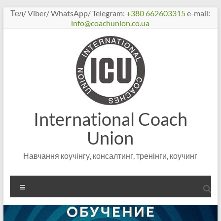
Перейти
Тел/ Viber/ WhatsApp/ Telegram:
+380 662603315
e-mail:
к
info@coachunion.co.ua
содержимому
International Coach
Union
Навчання коучінгу, консалтинг, тренінги, коучинг
Меню