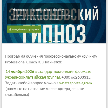
Навчання еріксонівського гіпнозу
Програма навчання «Еріксонівський гіпноз у коучінгу,
комунікації та терапії» в онлайн форматі
Докладніше про програму
Программа обучения профессиональному коучингу
Professional Coach ICU начнется:
14 ноября 2026
в стандартном онлайн формате
(украинско-латвийская группа).
+380 662603315.
Задать любой вопрос можно в
whatsapp
/
telegram
(нажмите на название мессенджера, ссылки
кликабельны)