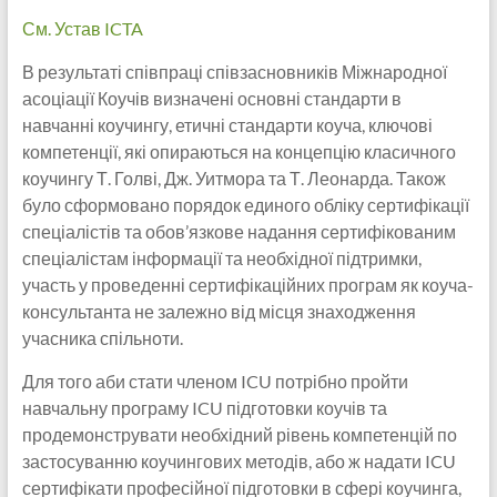
См. Устав ICTA
В результаті співпраці співзасновників Міжнародної
асоціації Коучів визначені основні стандарти в
навчанні коучингу, етичні стандарти коуча, ключові
компетенції, які опираються на концепцію класичного
коучингу Т. Голві, Дж. Уитмора та Т. Леонарда. Також
було сформовано порядок единого обліку сертифікації
спеціалістів та обов’язкове надання сертифікованим
спеціалістам інформації та необхідної підтримки,
участь у проведенні сертифікаційних програм як коуча-
консультанта не залежно від місця знаходження
учасника спільноти.
Для того аби стати членом ICU потрібно пройти
навчальну програму ICU підготовки коучів та
продемонструвати необхідний рівень компетенцій по
застосуванню коучингових методів, або ж надати ICU
сертифікати професійної підготовки в сфері коучинга,