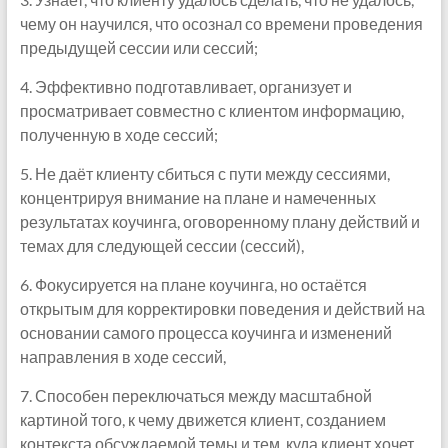
чему он научился, что осознал со времени проведения
предыдущей сессии или сессий;
4. Эффективно подготавливает, организует и
просматривает совместно с клиентом информацию,
полученную в ходе сессий;
5. Не даёт клиенту сбиться с пути между сессиями,
концентрируя внимание на плане и намеченных
результатах коучинга, оговоренному плану действий и
темах для следующей сессии (сессий),
6. Фокусируется на плане коучинга, но остаётся
открытым для корректировки поведения и действий на
основании самого процесса коучинга и изменений
направления в ходе сессий,
7. Способен переключаться между масштабной
картиной того, к чему движется клиент, созданием
контекста обсуждаемой темы и тем, куда клиент хочет