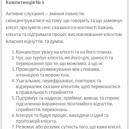
Компетенція № 5
Активне слухання — вміння повністю
сконцентруватися на тому, що говорить та що замовчує
клієнт, зрозуміти сенс сказаного в контексті бажань
клієнта та підтримати процес висловлювання клієнтом
власних відчуттів. та думок.
Концентрує увагу на клієнті та на його планах.
Чує, що турбує клієнта, які його цілі, цінності та
переконання про те, що можливо, а що ні.
Проводить розмежування між словами,
інтонацією та мовою тіла.
Узагальнює, перефразовує, повторює та
відзеркалює сказане клієнтом, щоб переконатися
в правильності сприйняття.
Підтримує та надихає, приймає, вивчає та сприяє
підсиленню вираження лієнтомйого відчуттів,
сприйняття, переконань…
Інтегрує та будує процес, виходячи із ідей та
пропозицій клієнта.
Резюмує або розуміє сутність того, що каже клієнт.