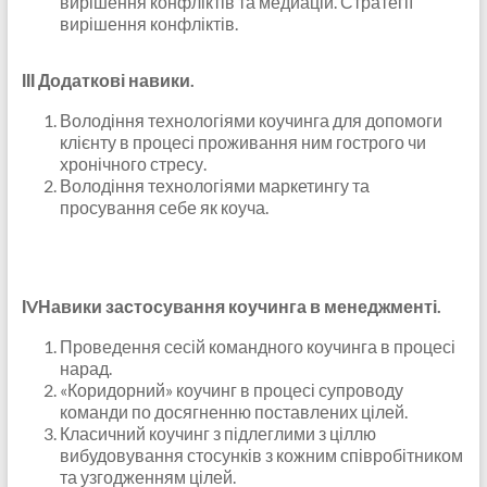
вирішення конфліктів та медиацій. Стратегії
вирішення конфліктів.
ІІІ Додаткові навики.
Володіння технологіями коучинга для допомоги
клієнту в процесі проживання ним гострого чи
хронічного стресу.
Володіння технологіями маркетингу та
просування себе як коуча.
ІVНавики застосування коучинга в менеджменті.
Проведення сесій командного коучинга в процесі
нарад.
«Коридорний» коучинг в процесі супроводу
команди по досягненню поставлених цілей.
Класичний коучинг з підлеглими з ціллю
вибудовування стосунків з кожним співробітником
та узгодженням цілей.