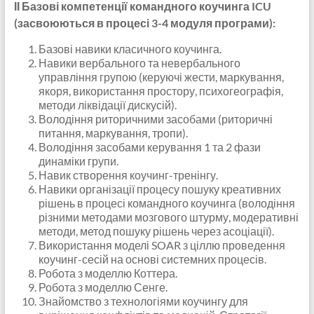
ІІ Базові компетенції командного коучинга ICU
(засвоюються в процесі 3-4 модуля програми):
Базові навики класичного коучинга.
Навики вербального та невербального
управління групою (керуючі жести, маркування,
якоря, використання простору, психогеографія,
методи ліквідації дискусій).
Володіння риторичними засобами (риторичні
питання, маркування, тропи).
Володіння засобами керування 1 та 2 фази
динаміки групи.
Навик створення коучинг-тренінгу.
Навики організації процесу пошуку креативних
рішень в процесі командного коучинга (володіння
різними методами мозгового штурму, модеративні
методи, метод пошуку рішень через асоціації).
Використання моделі SOAR з ціллю проведення
коучинг-сесій на основі системних процесів.
Робота з моделлю Коттера.
Робота з моделлю Сенге.
Знайомство з технологіями коучингу для