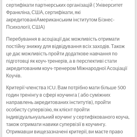
сертифікати партнерських організацій ( Університет
Франкліна, США, сертифікати, які
акредитованіАмериканським інститутом Бізнес-
Психології, США)
Перебування в асоціації дає можливість отримати
постійну знижку для відвідування всіх заходів. Також
це дає можливість пройти додаткове навчання по
підготовці як коуч-тренерів, а в перспективі стати
акредитованим коуч-тренером Міжнародної Асоціації
Коучів.
Критерії членства ICU. Вам потрібно мати більше 500
годин тренінгу в сфері коучинга ( або суміжних
направлень акредитованих інститутів), пройти
особисту супервізію, як клієнт пройти
індивідуальнуальний коучинг у сертифікованого коуча,
також отримати навики супервізії в коучингу.
Отримавши вищезазначені критерії, ви маєте право