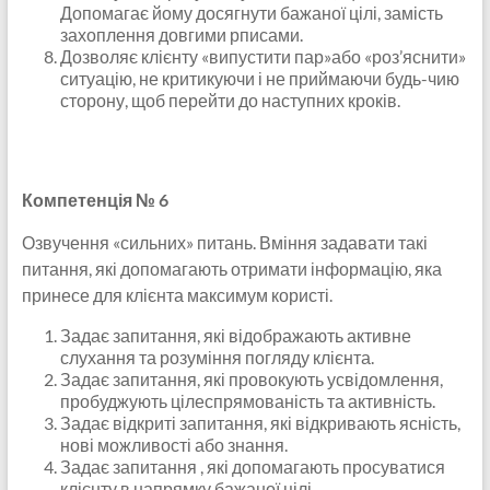
Допомагає йому досягнути бажаної цілі, замість
захоплення довгими рписами.
Дозволяє клієнту «випустити пар»або «роз’яснити»
ситуацію, не критикуючи і не приймаючи будь-чию
сторону, щоб перейти до наступних кроків.
Компетенція № 6
Озвучення «сильних» питань. Вміння задавати такі
питання, які допомагають отримати інформацію, яка
принесе для клієнта максимум користі.
Задає запитання, які відображають активне
слухання та розуміння погляду клієнта.
Задає запитання, які провокують усвідомлення,
пробуджують цілеспрямованість та активність.
Задає відкриті запитання, які відкривають ясність,
нові можливості або знання.
Задає запитання , які допомагають просуватися
клієнту в напрямку бажаної цілі.