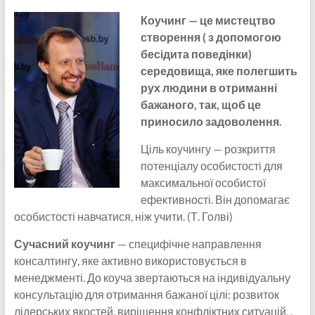
Коучинг — це мистецтво
створення ( з допомогою
бесідита поведінки)
середовища, яке полегшить
рух людини в отриманні
бажаного, так, щоб це
приносило задоволення.
Ціль коучингу — розкриття
потенціалу особистості для
максимальної особистої
ефективності. Він допомагає
особистості навчатися, ніж учити. (Т. Голві)
Сучасний коучинг
— специфічне направлення
консалтингу, яке активно використовується в
менеджменті. До коуча звертаються на індивідуальну
консультацію для отримання бажаної цілі: розвиток
лідерських якостей, вирішення конфліктних ситуацій, ,