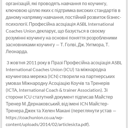
організацій, які проводять навчання по коучингу,
ключовою ціллю яких є підтримка високих стандартів в
даному напрямку навчання, постійний розвиток бізнес-
психології. Професійна асоціація ASBL International
Coaches Union декларує, що базується в своєму
розумінні коучингу на основні поняття розробленими
засновниками коучингу — Т. Голві, Дж. Уитмора, Т.
Леонарда.
3 жовтня 2011 року в Празі Професійна асоціація ASBL
International Coaches Union (ICU) та міжнародна
коучингова мережа (ICN) створили на партнерських
умовах Міжнародну Асоціацію Коучів та Тренерів
(ICTA, International Coach & trainer Association). Зі
сторони ICU статутний документ підписав Майстер
Тренер М. Дернаковський, від імені ICN Майстер-
Тренера Джек та Хелен Макані (переглянути устав —
https://coachunion.co.ua/wp-
content/uploads/2014/02/articlesicta.pdf).