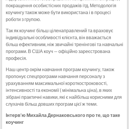
покращення особистісних продажів ітд. Методологія
коучингу також може бути використана і в процесі
роботи з групою.
Так як коучинг більш ціленаправлений та враховує
індивідуальні особливості клієнта, він вважається
більш ефективним, ніж звичайні тренінгові та навчальні
програми. В США коуч — офіційно зареєстрована
професія.
Наш центр окрім навчання програм коучингу, також
пропонує спецпрограми навчання персоналу з
урахуванням максимальної короткостроковості,
інтенсивності та економії ( мінімальна ціна), в яких
зібрані практичні навики, які є найбільш корисними для
слухачів більш довших програм цієї ж теми.
Інтерв’ю Михайла Дернаковського про те, що таке
коучинг