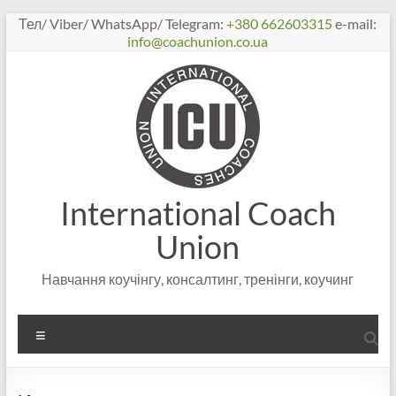
Перейти
Тел/ Viber/ WhatsApp/ Telegram:
+380 662603315
e-mail:
к
info@coachunion.co.ua
содержимому
International Coach
Union
Навчання коучінгу, консалтинг, тренінги, коучинг
Меню