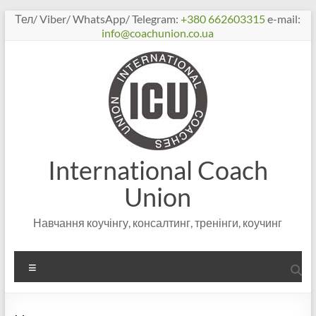
Перейти
Тел/ Viber/ WhatsApp/ Telegram:
+380 662603315
e-mail:
к
info@coachunion.co.ua
содержимому
International Coach
Union
Навчання коучінгу, консалтинг, тренінги, коучинг
Меню