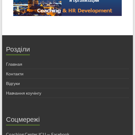
Розділи
Главная
Контакти
Відгуки
Навчання коучінгу
Соцмережі
Coaching Center ICU — Facebook