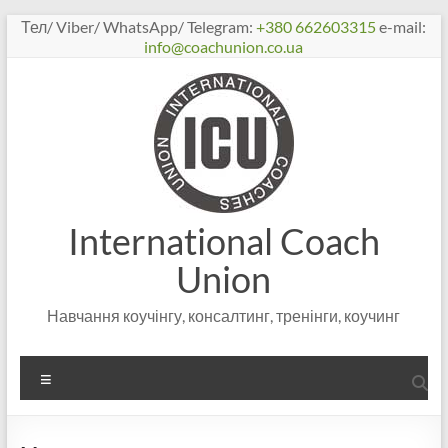
Перейти
Тел/ Viber/ WhatsApp/ Telegram:
+380 662603315
e-mail:
к
info@coachunion.co.ua
содержимому
International Coach
Union
Навчання коучінгу, консалтинг, тренінги, коучинг
Меню