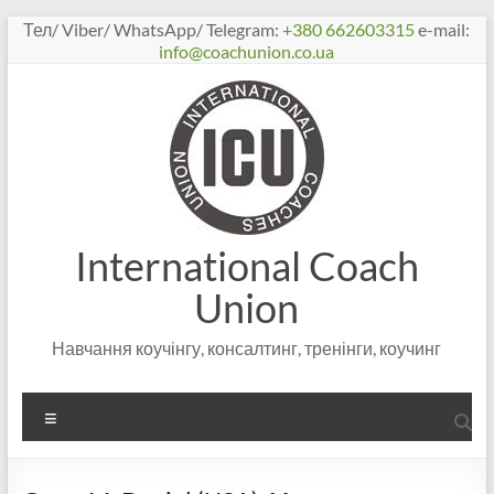
Перейти
Тел/ Viber/ WhatsApp/ Telegram:
+380 662603315
e-mail:
к
info@coachunion.co.ua
содержимому
International Coach
Union
Навчання коучінгу, консалтинг, тренінги, коучинг
Меню