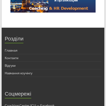
Розділи
Главная
Контакти
Відгуки
Навчання коучінгу
Соцмережі
Coaching Center ICU — Facebook