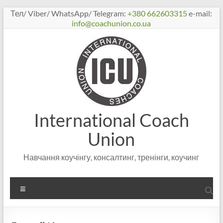
Перейти
Тел/ Viber/ WhatsApp/ Telegram:
+380 662603315
e-mail:
к
info@coachunion.co.ua
содержимому
International Coach
Union
Навчання коучінгу, консалтинг, тренінги, коучинг
Меню