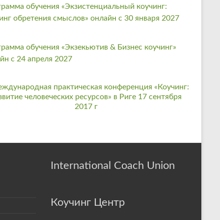
рамма обучения «Экзистенциальный коучинг:
инг обретения смыслов» онлайн с 30 января 2027
рамма обучения «Экзекьютив & Бизнес коучинг»
йн с 24 апреля 2027
International Coach Union
Коучинг Центр