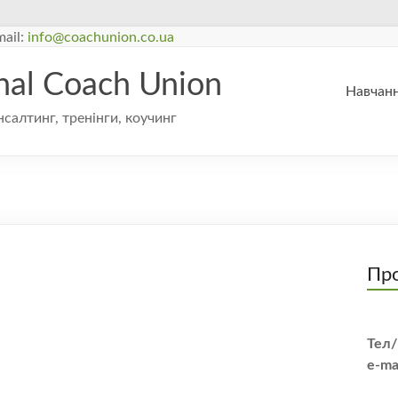
ail:
info@coachunion.co.ua
onal Coach Union
Навчанн
нсалтинг, тренінги, коучинг
Про
Тел/
e-ma