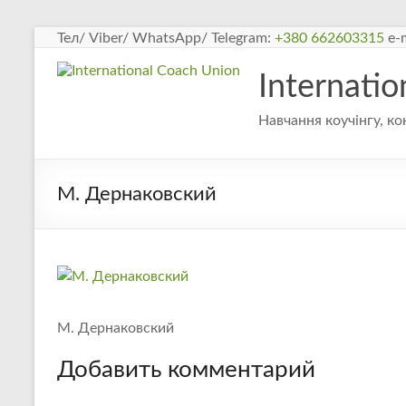
Перейти
Тел/ Viber/ WhatsApp/ Telegram:
+380 662603315
e-m
к
содержимому
Internati
Навчання коучінгу, ко
М. Дернаковский
М. Дернаковский
Добавить комментарий