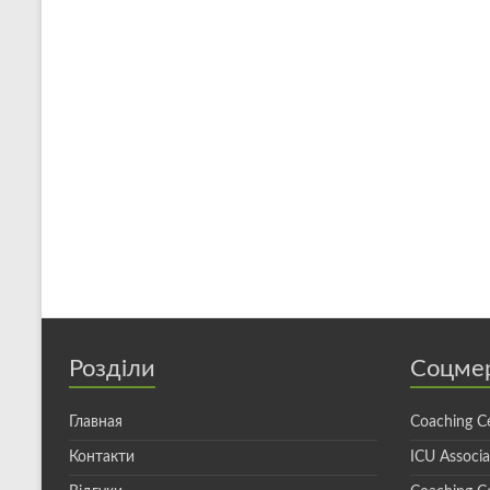
Розділи
Соцме
Главная
Coaching C
Контакти
ICU Associ