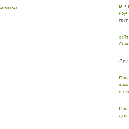
В Ки
зоваться
.
коуч
груп
сайт
Coac
Друг
Прог
коуч
онл
Прог
дека