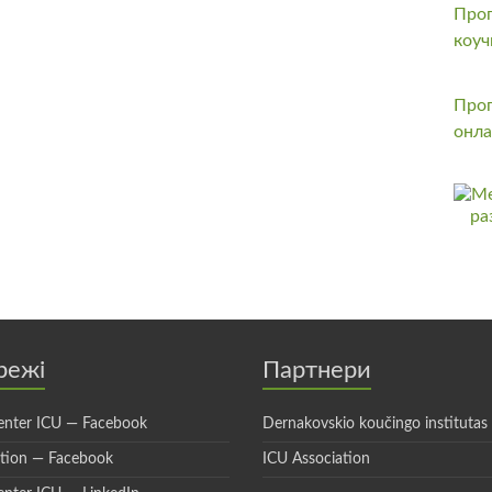
Прог
коуч
Прог
онла
режі
Партнери
enter ICU — Facebook
Dernakovskio koučingo institutas
ation — Facebook
ICU Association