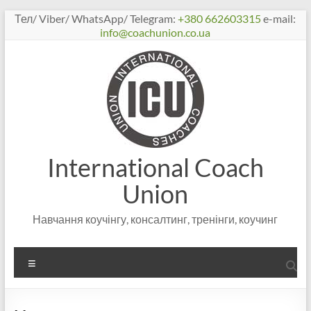
Перейти
Тел/ Viber/ WhatsApp/ Telegram:
+380 662603315
e-mail:
к
info@coachunion.co.ua
содержимому
International Coach
Union
Навчання коучінгу, консалтинг, тренінги, коучинг
Меню