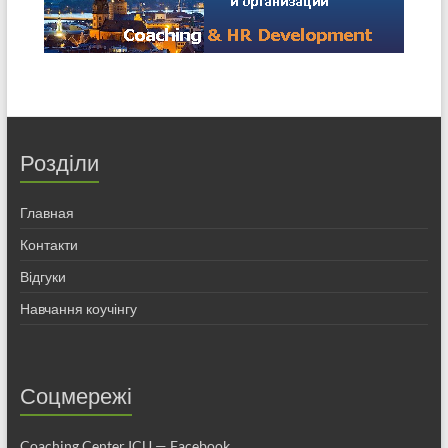
Розділи
Главная
Контакти
Відгуки
Навчання коучінгу
Соцмережі
Coaching Center ICU — Facebook