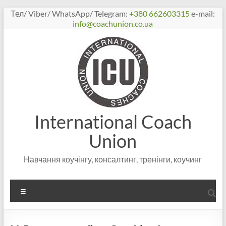
Перейти
Тел/ Viber/ WhatsApp/ Telegram:
+380 662603315
e-mail:
к
info@coachunion.co.ua
содержимому
International Coach
Union
Навчання коучінгу, консалтинг, тренінги, коучинг
Меню