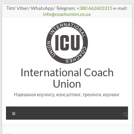
Перейти
Тел/ Viber/ WhatsApp/ Telegram:
+380 662603315
e-mail:
к
info@coachunion.co.ua
содержимому
International Coach
Union
Навчання коучінгу, консалтинг, тренінги, коучинг
Меню