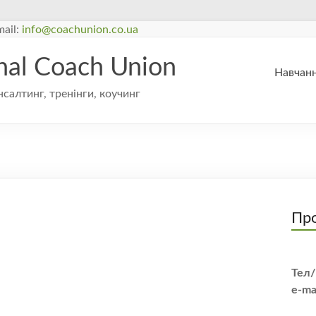
ail:
info@coachunion.co.ua
onal Coach Union
Навчанн
нсалтинг, тренінги, коучинг
Про
Тел/
e-ma