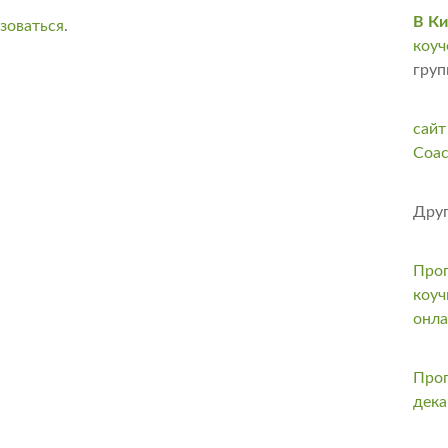
В Ки
зоваться
.
коуч
груп
сайт
Coac
Друг
Прог
коуч
онл
Прог
дека