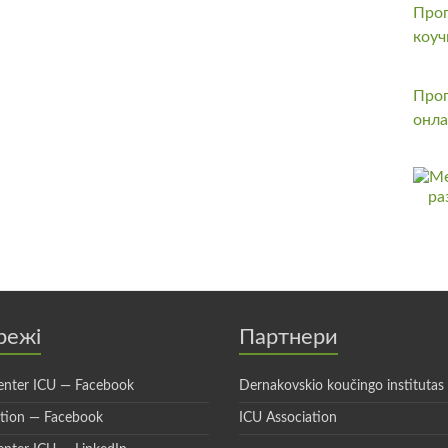
Прог
коуч
Прог
онла
режі
Партнери
enter ICU — Facebook
Dernakovskio koučingo institutas
ation — Facebook
ICU Association