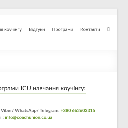
я коучінгу
Відгуки
Програми
Контакти
грами ICU навчання коучінгу:
 Viber/ WhatsApp/ Telegram:
+380 662603315
il:
info@coachunion.co.ua