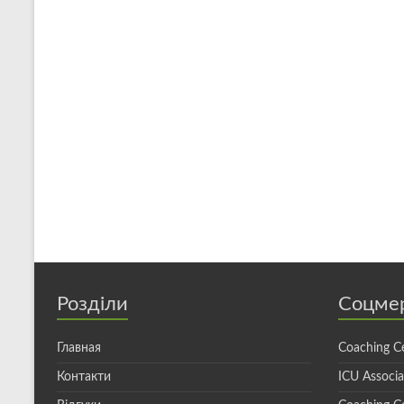
Розділи
Соцме
Главная
Coaching C
Контакти
ICU Associ