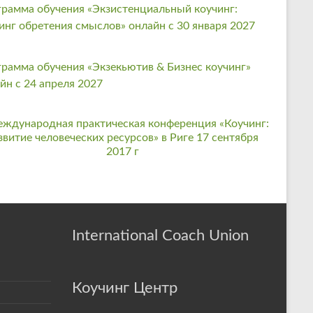
рамма обучения «Экзистенциальный коучинг:
инг обретения смыслов» онлайн с 30 января 2027
рамма обучения «Экзекьютив & Бизнес коучинг»
йн с 24 апреля 2027
International Coach Union
Коучинг Центр