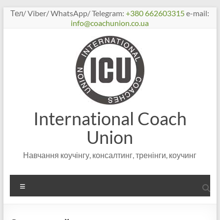
Перейти
Тел/ Viber/ WhatsApp/ Telegram:
+380 662603315
e-mail:
к
info@coachunion.co.ua
содержимому
International Coach
Union
Навчання коучінгу, консалтинг, тренінги, коучинг
Меню