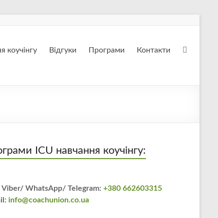
я коучінгу
Відгуки
Програми
Контакти
грами ICU навчання коучінгу:
 Viber/ WhatsApp/ Telegram:
+380 662603315
il:
info@coachunion.co.ua