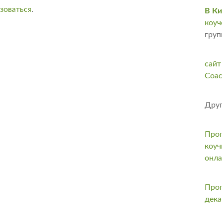
зоваться
.
В Ки
коуч
груп
сайт
Coac
Друг
Прог
коуч
онл
Прог
дека