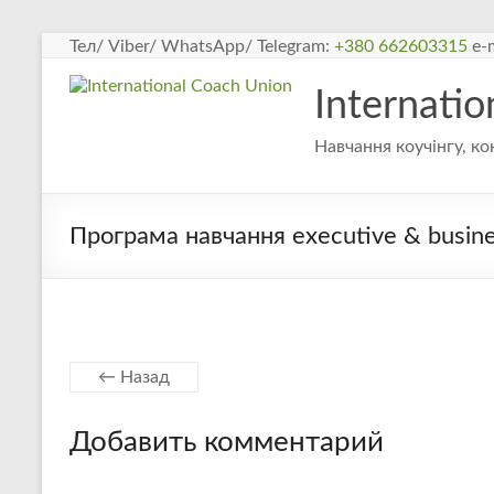
Перейти
Тел/ Viber/ WhatsApp/ Telegram:
+380 662603315
e-m
к
содержимому
Internati
Навчання коучінгу, ко
Програма навчання executive & busine
← Назад
Добавить комментарий