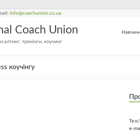
ail:
info@coachunion.co.ua
onal Coach Union
Навчанн
нсалтинг, тренінги, коучинг
ss коучінгу
Про
Тел/
e-ma