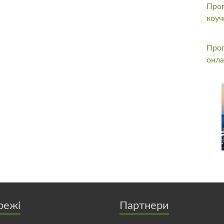
Прог
коуч
Прог
онла
режі
Партнери