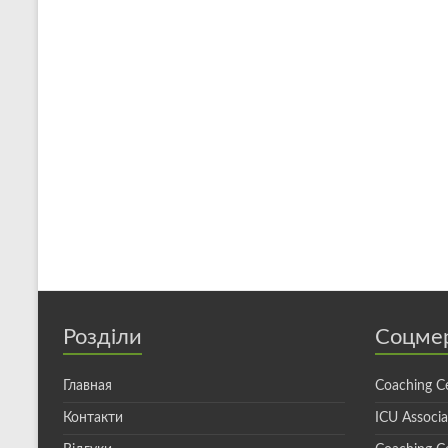
Розділи
Соцме
Главная
Coaching C
Контакти
ICU Associ