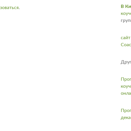
В Ки
зоваться
.
коуч
груп
сайт
Coac
Друг
Прог
коуч
онл
Прог
дека