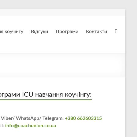
я коучінгу
Відгуки
Програми
Контакти
грами ICU навчання коучінгу:
 Viber/ WhatsApp/ Telegram:
+380 662603315
il:
info@coachunion.co.ua