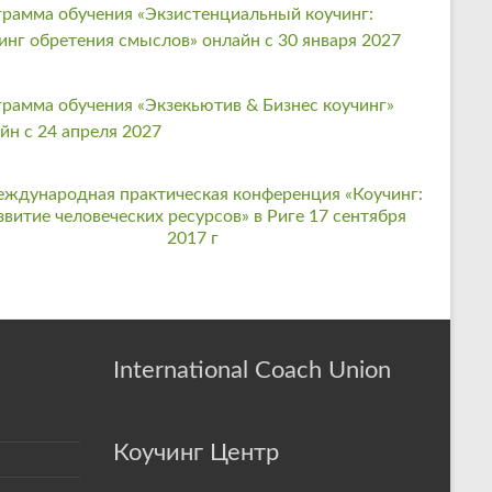
рамма обучения «Экзистенциальный коучинг:
инг обретения смыслов» онлайн с 30 января 2027
рамма обучения «Экзекьютив & Бизнес коучинг»
йн с 24 апреля 2027
International Coach Union
Коучинг Центр