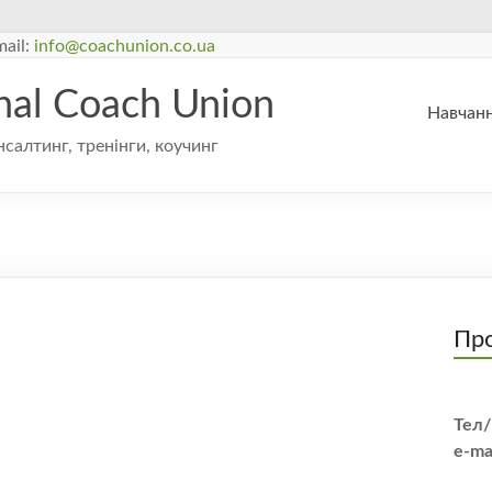
ail:
info@coachunion.co.ua
onal Coach Union
Навчанн
нсалтинг, тренінги, коучинг
Про
Тел/
e-ma