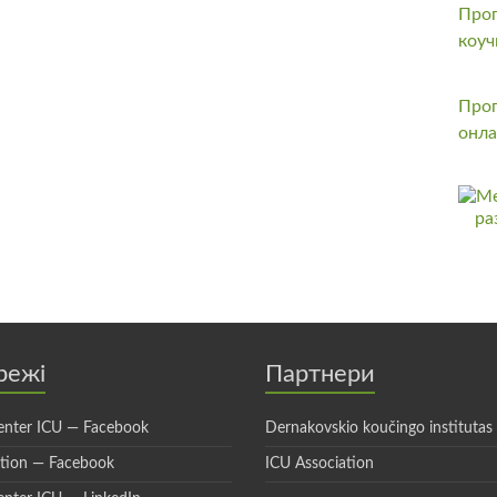
Прог
коуч
Прог
онла
режі
Партнери
enter ICU — Facebook
Dernakovskio koučingo institutas
ation — Facebook
ICU Association