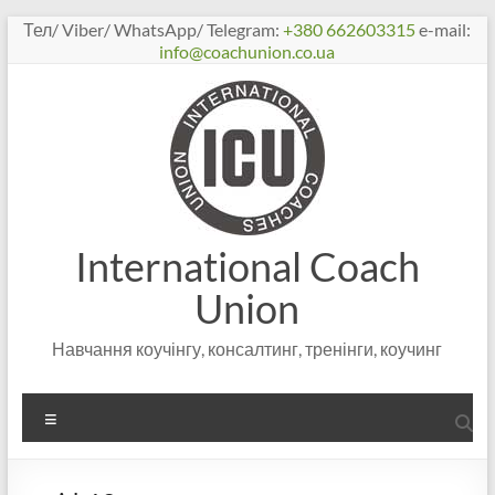
Перейти
Тел/ Viber/ WhatsApp/ Telegram:
+380 662603315
e-mail:
к
info@coachunion.co.ua
содержимому
International Coach
Union
Навчання коучінгу, консалтинг, тренінги, коучинг
Меню