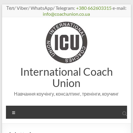
Перейти
Тел/ Viber/ WhatsApp/ Telegram:
+380 662603315
e-mail:
к
info@coachunion.co.ua
содержимому
International Coach
Union
Навчання коучінгу, консалтинг, тренінги, коучинг
Меню