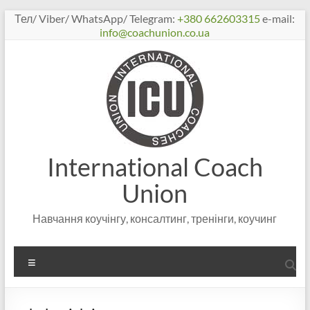
Перейти
Тел/ Viber/ WhatsApp/ Telegram:
+380 662603315
e-mail:
к
info@coachunion.co.ua
содержимому
International Coach
Union
Навчання коучінгу, консалтинг, тренінги, коучинг
Меню