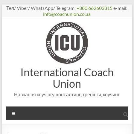
Перейти
Тел/ Viber/ WhatsApp/ Telegram:
+380 662603315
e-mail:
к
info@coachunion.co.ua
содержимому
International Coach
Union
Навчання коучінгу, консалтинг, тренінги, коучинг
Меню