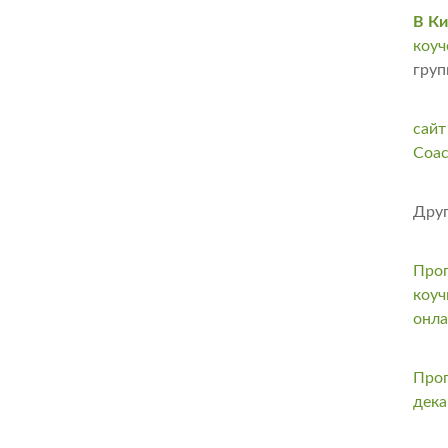
В Ки
коуч
груп
сайт
Coac
Друг
Прог
коуч
онл
Прог
дека