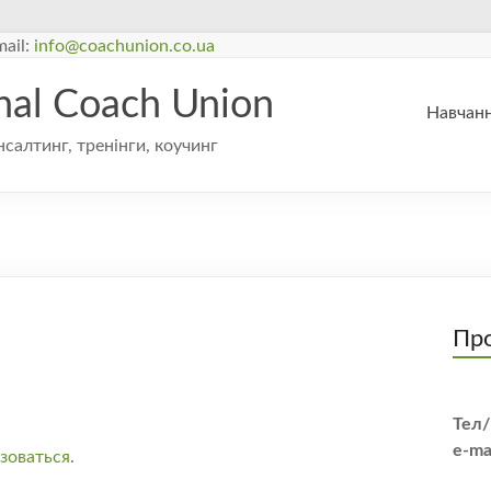
ail:
info@coachunion.co.ua
onal Coach Union
Навчанн
нсалтинг, тренінги, коучинг
Про
Тел/
e-ma
зоваться
.