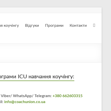
я коучінгу
Відгуки
Програми
Контакти
грами ICU навчання коучінгу:
 Viber/ WhatsApp/ Telegram:
+380 662603315
il:
info@coachunion.co.ua