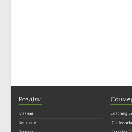
Розділи
Соцме
Главная
Coaching C
Контакти
ICU Associ