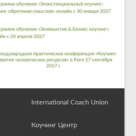
рамма обучения «Экзистенциальный коучинг:
инг обретения смыслов» онлайн с 30 января 2027
рамма обучения «Экзекьютив & Бизнес коучинг»
йн с 24 апреля 2027
International Coach Union
Коучинг Центр