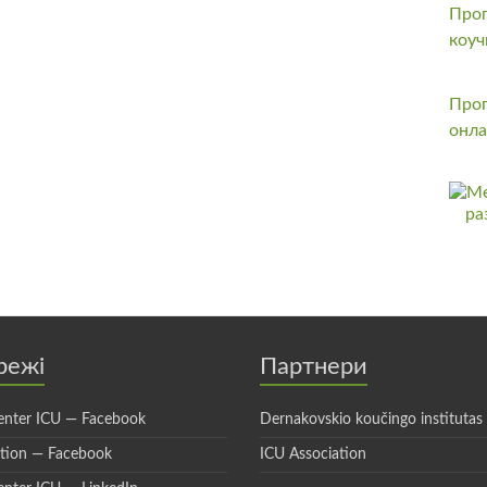
Прог
коуч
Прог
онла
режі
Партнери
enter ICU — Facebook
Dernakovskio koučingo institutas
ation — Facebook
ICU Association