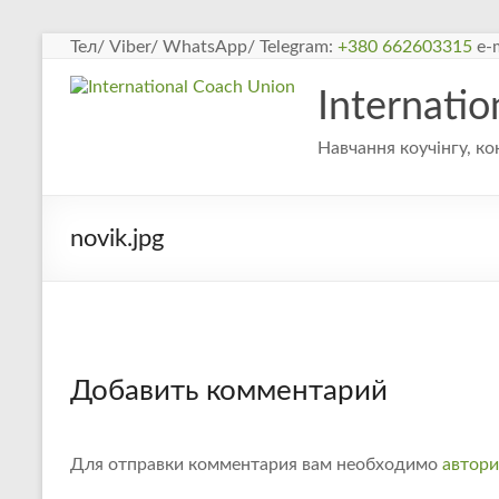
Перейти
Тел/ Viber/ WhatsApp/ Telegram:
+380 662603315
e-m
к
содержимому
Internati
Навчання коучінгу, ко
novik.jpg
Добавить комментарий
Для отправки комментария вам необходимо
автори