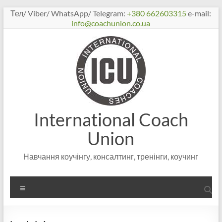
Перейти
Тел/ Viber/ WhatsApp/ Telegram:
+380 662603315
e-mail:
к
info@coachunion.co.ua
содержимому
International Coach
Union
Навчання коучінгу, консалтинг, тренінги, коучинг
Меню