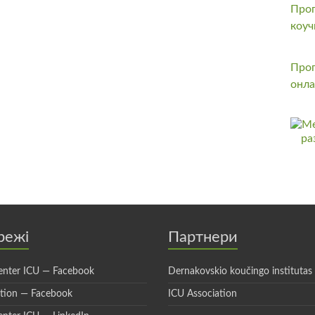
Прог
коуч
Прог
онла
режі
Партнери
enter ICU — Facebook
Dernakovskio koučingo institutas
ation — Facebook
ICU Association