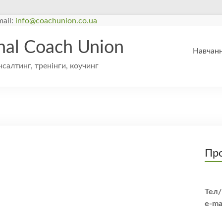
ail:
info@coachunion.co.ua
onal Coach Union
Навчанн
нсалтинг, тренінги, коучинг
Про
Тел/
e-ma