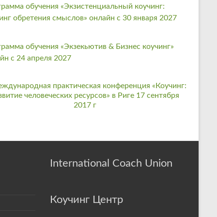
рамма обучения «Экзистенциальный коучинг:
инг обретения смыслов» онлайн с 30 января 2027
рамма обучения «Экзекьютив & Бизнес коучинг»
йн с 24 апреля 2027
International Coach Union
Коучинг Центр