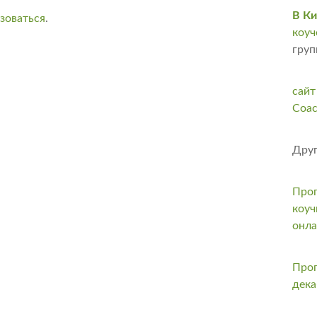
В Ки
зоваться
.
коуч
груп
сайт
Coac
Друг
Прог
коуч
онл
Прог
дека