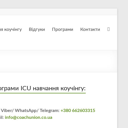
я коучінгу
Відгуки
Програми
Контакти
грами ICU навчання коучінгу:
 Viber/ WhatsApp/ Telegram:
+380 662603315
il:
info@coachunion.co.ua