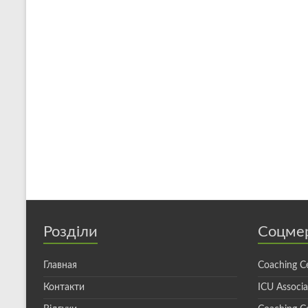
Розділи
Соцме
Главная
Coaching C
Контакти
ICU Associ