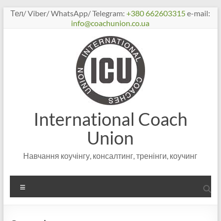
Перейти
Тел/ Viber/ WhatsApp/ Telegram:
+380 662603315
e-mail:
к
info@coachunion.co.ua
содержимому
International Coach
Union
Навчання коучінгу, консалтинг, тренінги, коучинг
Меню