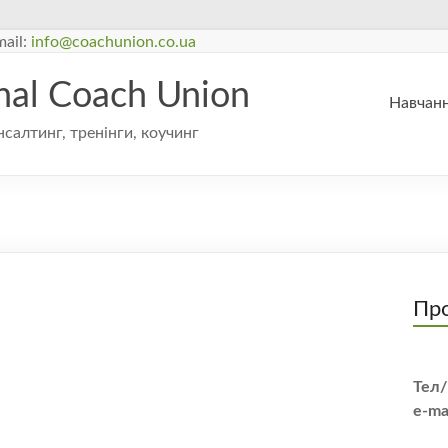
ail:
info@coachunion.co.ua
onal Coach Union
Навчанн
нсалтинг, тренінги, коучинг
Про
Тел/
e-ma