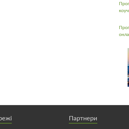
Прог
коуч
Прог
онла
режі
Партнери