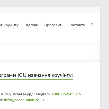
я коучінгу
Відгуки
Програми
Контакти
грами ICU навчання коучінгу:
 Viber/ WhatsApp/ Telegram:
+380 662603315
il:
info@coachunion.co.ua