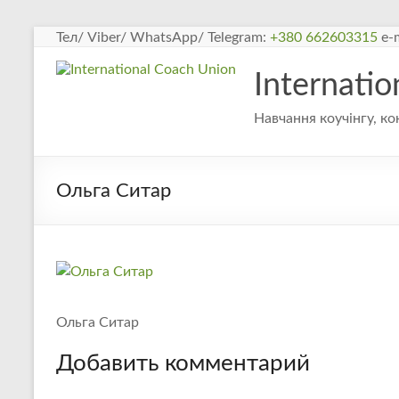
Перейти
Тел/ Viber/ WhatsApp/ Telegram:
+380 662603315
e-m
к
содержимому
Internati
Навчання коучінгу, ко
Ольга Ситар
Ольга Ситар
Добавить комментарий