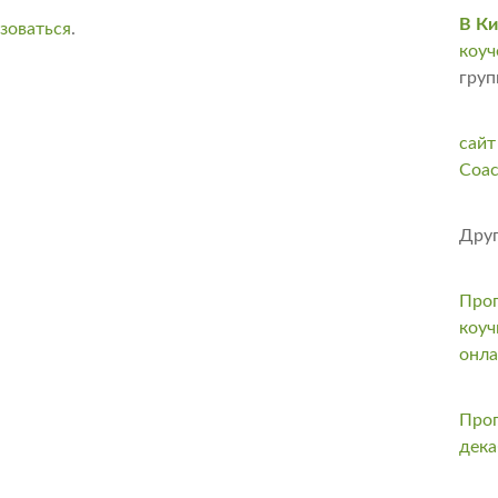
В Ки
зоваться
.
коуч
груп
сайт
Coac
Друг
Прог
коуч
онл
Прог
дека